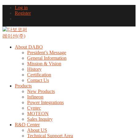
Log in
Register
About DABO
President’s Message
General Information
Mission & Vision
History
Certification
Contact Us
Products
New Products
Infineon
Power Integrations
Cyntec
MOTEON
Sales Inquiry
R&D Center
About US
Technical Support Area